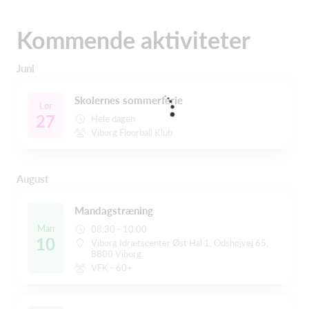
Kommende aktiviteter
Juni
Skolernes sommerferie
Lør
27
Hele dagen
Viborg Floorball Klub
August
Mandagstræning
Man
08:30 - 10:00
10
Viborg Idrætscenter Øst Hal 1, Odshøjvej 65,
8800 Viborg
VFK - 60+