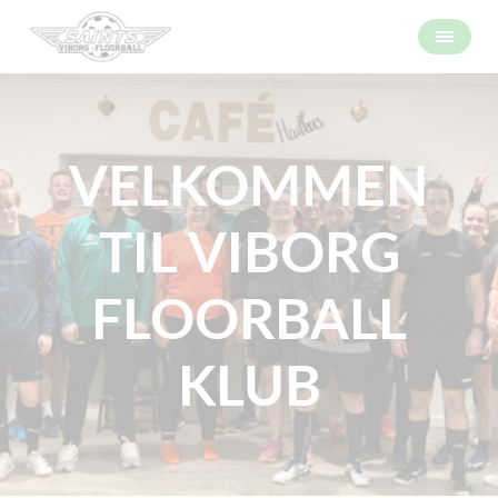
VELKOMMEN
TIL VIBORG
FLOORBALL
KLUB