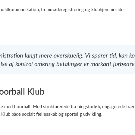
 holdkommunikation, fremmøderegistrering og klubhjemmeside
istration langt mere overskuelig. Vi sparer tid, kan 
else af kontrol omkring betalinger er markant forbedret
oorball Klub
ætte med floorball. Med strukturerede træningsforløb, engagerede træ
l Klub både socialt fællesskab og sportslig udvikling.