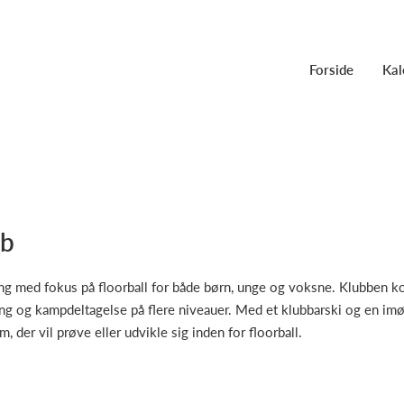
Forside
Kal
ub
ing med fokus på floorball for både børn, unge og voksne. Klubben k
ning og kampdeltagelse på flere niveauer. Med et klubbarski og en i
 der vil prøve eller udvikle sig inden for floorball.