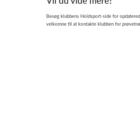
Vil du vide mere?
Besøg klubbens Holdsport-side for opdaterede
velkomne til at kontakte klubben for prøvetræ