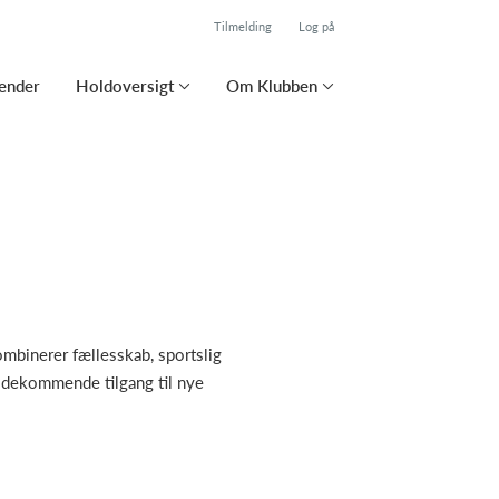
Tilmelding
Log på
ender
Holdoversigt
Om Klubben
ombinerer fællesskab, sportslig
mødekommende tilgang til nye